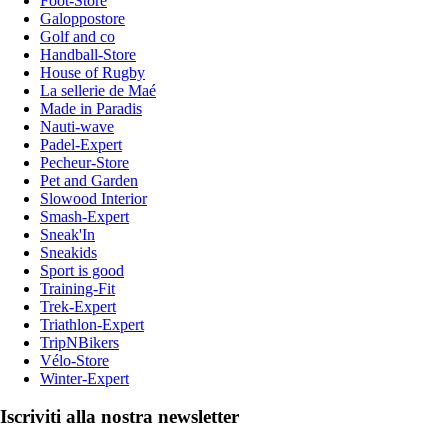
Foot-Store
Galoppostore
Golf and co
Handball-Store
House of Rugby
La sellerie de Maé
Made in Paradis
Nauti-wave
Padel-Expert
Pecheur-Store
Pet and Garden
Slowood Interior
Smash-Expert
Sneak'In
Sneakids
Sport is good
Training-Fit
Trek-Expert
Triathlon-Expert
TripNBikers
Vélo-Store
Winter-Expert
Iscriviti alla nostra newsletter