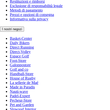
Restituzioni e rimborsi
Esclusione di responsabilità legale
Metodi di pagamento
Prezzi e opzioni di consegna
Informativa sulla privacy
I nostri negozi
Basket-Center
Daily Bikers
Direct Running
Direct-Volley
Espace Golf
Foot-Store
Galoppostore
Golf and co
Handball-Store
House of Rugby
La sellerie de Maé
Made in Paradis
Nauti-wave
Padel-Expert
Pecheur-Store
Pet and Garden
Slowood Interior