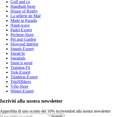
Golf and co
Handball-Store
House of Rugby
La sellerie de Maé
Made in Paradis
Nauti-wave
Padel-Expert
Pecheur-Store
Pet and Garden
Slowood Interior
Smash-Expert
Sneak'In
Sneakids
Sport is good
Training-Fit
Trek-Expert
Triathlon-Expert
TripNBikers
Vélo-Store
Winter-Expert
Iscriviti alla nostra newsletter
Approfitta di uno sconto del 10% iscrivendoti alla nostra newsletter
Iscriviti