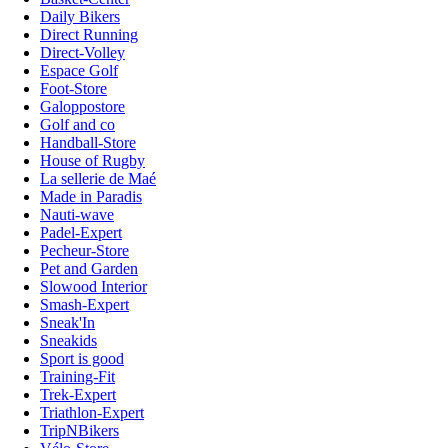
Daily Bikers
Direct Running
Direct-Volley
Espace Golf
Foot-Store
Galoppostore
Golf and co
Handball-Store
House of Rugby
La sellerie de Maé
Made in Paradis
Nauti-wave
Padel-Expert
Pecheur-Store
Pet and Garden
Slowood Interior
Smash-Expert
Sneak'In
Sneakids
Sport is good
Training-Fit
Trek-Expert
Triathlon-Expert
TripNBikers