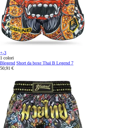
+-3
1 colori
Blegend
Short da boxe Thaï B Legend 7
50,91 €