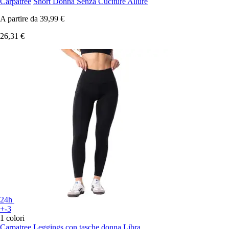
Carpatree
Short Donna Senza Cuciture Allure
A partire da
39,99 €
26,31 €
24h
+-3
1 colori
Carpatree
Leggings con tasche donna Libra