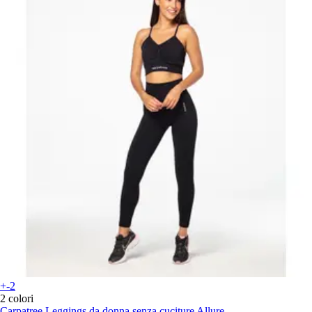
+-2
2 colori
Carpatree
Leggings da donna senza cuciture Allure