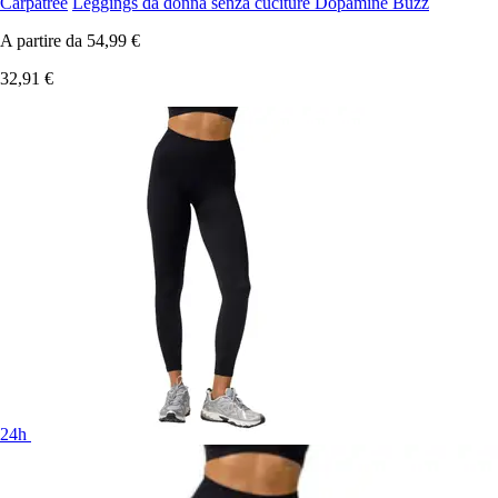
Carpatree
Leggings da donna senza cuciture Dopamine Buzz
A partire da
54,99 €
32,91 €
24h