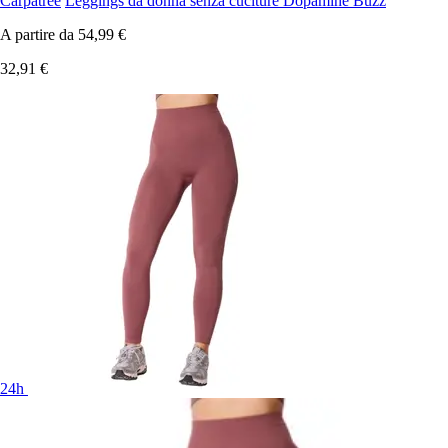
Carpatree
Leggings da donna senza cuciture Dopamine Buzz
A partire da
54,99 €
32,91 €
24h