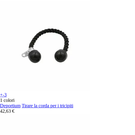
+-3
1 colori
Deportium
Tirare la corda per i tricipiti
42,63 €