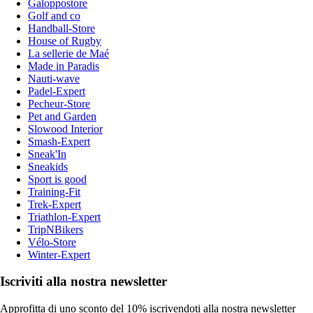
Galoppostore
Golf and co
Handball-Store
House of Rugby
La sellerie de Maé
Made in Paradis
Nauti-wave
Padel-Expert
Pecheur-Store
Pet and Garden
Slowood Interior
Smash-Expert
Sneak'In
Sneakids
Sport is good
Training-Fit
Trek-Expert
Triathlon-Expert
TripNBikers
Vélo-Store
Winter-Expert
Iscriviti alla nostra newsletter
Approfitta di uno sconto del 10% iscrivendoti alla nostra newsletter