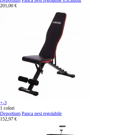
Deportium
Panca pesi regolabile Excalibur
201,00 €
+-3
1 colori
Deportium
Panca pesi regolabile
152,97 €