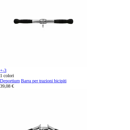
+-3
1 colori
Deportium
Barra per trazioni bicipiti
39,08 €