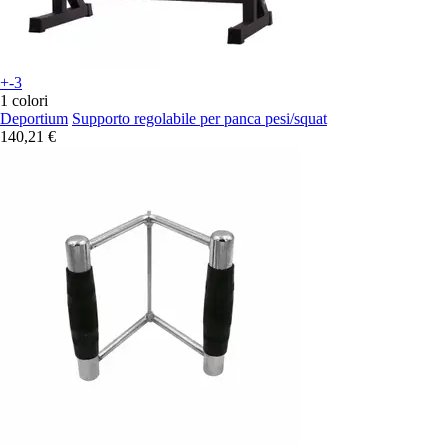
+-3
1 colori
Deportium
Supporto regolabile per panca pesi/squat
140,21 €