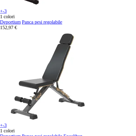
+-3
1 colori
Deportium
Panca pesi regolabile
152,97 €
+-3
1 colori