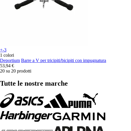
+-3
1 colori
Deportium
Barre a V per tricipiti/bicipiti con impugnatura
53,94 €
20 su 20 prodotti
Tutte le nostre marche