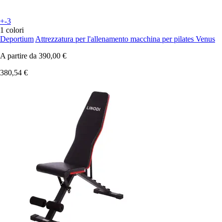
+-3
1 colori
Deportium
Attrezzatura per l'allenamento macchina per pilates Venus
A partire da
390,00 €
380,54 €