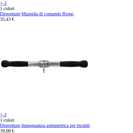
+-3
1 colori
Deportium
Maniglia di comando Remo
35,43 €
+-3
1 colori
Deportium
Impugnatura asimmetrica per bicipiti
39,08 €