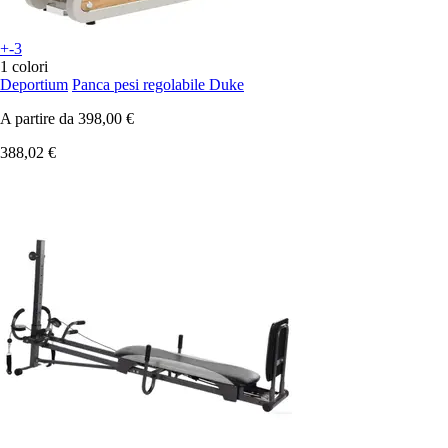
+-3
1 colori
Deportium
Panca pesi regolabile Duke
A partire da
398,00 €
388,02 €