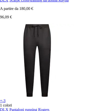
DLX
Scarpe cross-training da donna Rayna
A partire da
180,00 €
96,09 €
+-3
1 colori
DLX
Pantaloni running Rogers