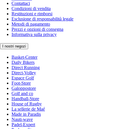
Contattaci
Condizioni di vendita
Restituzioni e rimborsi
Esclusione di responsabilità legale
Metodi di pagamento
Prezzi e opzioni di consegna
Informativa sulla privacy
I nostri negozi
Basket-Center
Daily Bikers
Direct Running
Direct-Volley
Espace Golf
Foot-Store
Galoppostore
Golf and co
Handball-Store
House of Rugby
La sellerie de Maé
Made in Paradis
Nauti-wave
Padel-Expert