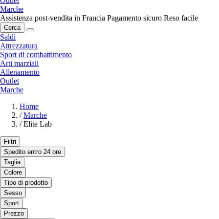
Outlet
Marche
Assistenza post-vendita in Francia
Pagamento sicuro
Reso facile
Cerca
Saldi
Attrezzatura
Sport di combattimento
Arti marziali
Allenamento
Outlet
Marche
Home
/
Marche
/
Elite Lab
Filtri
Spedito entro 24 ore
Taglia
Colore
Tipo di prodotto
Sesso
Sport
Prezzo