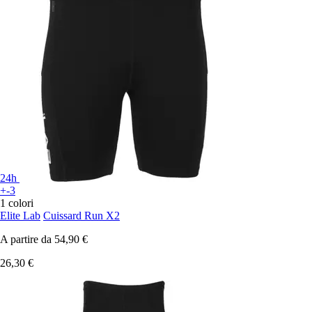
24h
+-3
1 colori
Elite Lab
Cuissard Run X2
A partire da
54,90 €
26,30 €