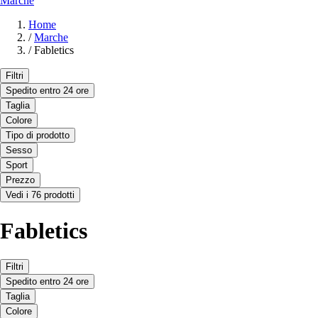
Marche
Home
/
Marche
/
Fabletics
Filtri
Spedito entro 24 ore
Taglia
Colore
Tipo di prodotto
Sesso
Sport
Prezzo
Vedi i 76 prodotti
Fabletics
Filtri
Spedito entro 24 ore
Taglia
Colore