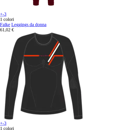
+-3
1 colori
Falke
Leggings da donna
61,02 €
+-3
1 colori