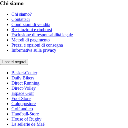
Chi siamo
Chi siamo?
Contattaci
Condizioni di vendita
Restituzioni e rimborsi
Esclusione di responsabilità legale
Metodi di pagamento
Prezzi e opzioni di consegna
Informativa sulla privacy
I nostri negozi
Basket-Center
Daily Bikers
Direct Running
Direct-Volley
Espace Golf
Foot-Store
Galoppostore
Golf and co
Handball-Store
House of Rugby
La sellerie de Maé