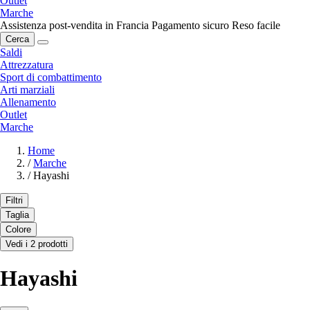
Outlet
Marche
Assistenza post-vendita in Francia
Pagamento sicuro
Reso facile
Cerca
Saldi
Attrezzatura
Sport di combattimento
Arti marziali
Allenamento
Outlet
Marche
Home
/
Marche
/
Hayashi
Filtri
Taglia
Colore
Vedi i 2 prodotti
Hayashi