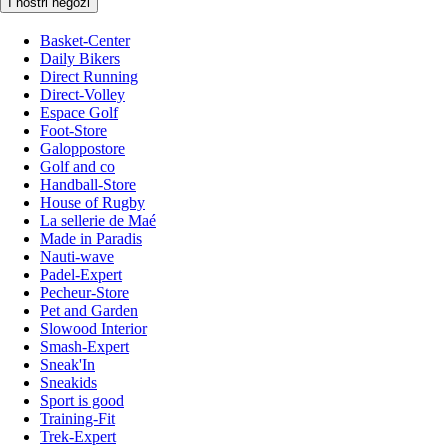
I nostri negozi
Basket-Center
Daily Bikers
Direct Running
Direct-Volley
Espace Golf
Foot-Store
Galoppostore
Golf and co
Handball-Store
House of Rugby
La sellerie de Maé
Made in Paradis
Nauti-wave
Padel-Expert
Pecheur-Store
Pet and Garden
Slowood Interior
Smash-Expert
Sneak'In
Sneakids
Sport is good
Training-Fit
Trek-Expert