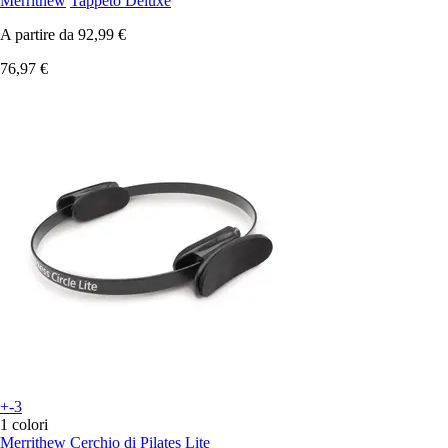
Merrithew
Tappeto Deluxe
A partire da
92,99 €
76,97 €
+-3
1 colori
Merrithew
Cerchio di Pilates Lite