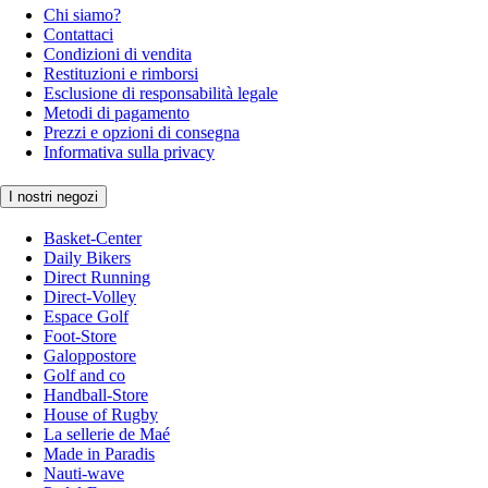
Chi siamo?
Contattaci
Condizioni di vendita
Restituzioni e rimborsi
Esclusione di responsabilità legale
Metodi di pagamento
Prezzi e opzioni di consegna
Informativa sulla privacy
I nostri negozi
Basket-Center
Daily Bikers
Direct Running
Direct-Volley
Espace Golf
Foot-Store
Galoppostore
Golf and co
Handball-Store
House of Rugby
La sellerie de Maé
Made in Paradis
Nauti-wave