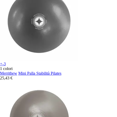
+-3
1 colori
Merrithew
Mini Palla Stabilità Pilates
25,43 €