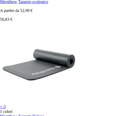
Merrithew
Tappeto ecologico
A partire da
52,99 €
50,83 €
+-3
1 colori