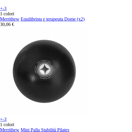
+-3
1 colori
Merrithew
Equilibrista e terapeuta Dome (x2)
30,06 €
+-3
1 colori
Merrithew
Mini Palla Stabilità Pilates