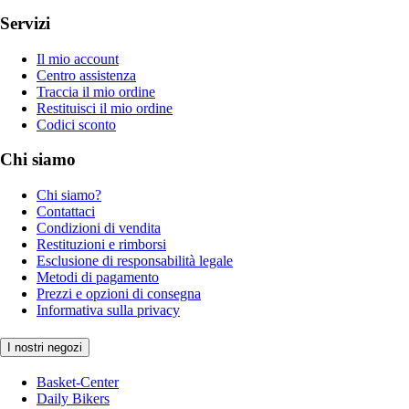
Servizi
Il mio account
Centro assistenza
Traccia il mio ordine
Restituisci il mio ordine
Codici sconto
Chi siamo
Chi siamo?
Contattaci
Condizioni di vendita
Restituzioni e rimborsi
Esclusione di responsabilità legale
Metodi di pagamento
Prezzi e opzioni di consegna
Informativa sulla privacy
I nostri negozi
Basket-Center
Daily Bikers