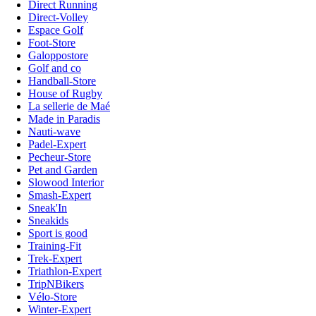
Direct Running
Direct-Volley
Espace Golf
Foot-Store
Galoppostore
Golf and co
Handball-Store
House of Rugby
La sellerie de Maé
Made in Paradis
Nauti-wave
Padel-Expert
Pecheur-Store
Pet and Garden
Slowood Interior
Smash-Expert
Sneak'In
Sneakids
Sport is good
Training-Fit
Trek-Expert
Triathlon-Expert
TripNBikers
Vélo-Store
Winter-Expert