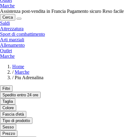
Outlet
Marche
Assistenza post-vendita in Francia
Pagamento sicuro
Reso facile
Cerca
Saldi
Attrezzatura
Sport di combattimento
Arti marziali
Allenamento
Outlet
Marche
Home
/
Marche
/
Piu Adrenalina
Filtri
Spedito entro 24 ore
Taglia
Colore
Fascia d'età
Tipo di prodotto
Sesso
Prezzo