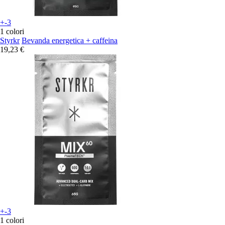
+-3
1 colori
Styrkr
Bevanda energetica + caffeina
19,23 €
+-3
1 colori