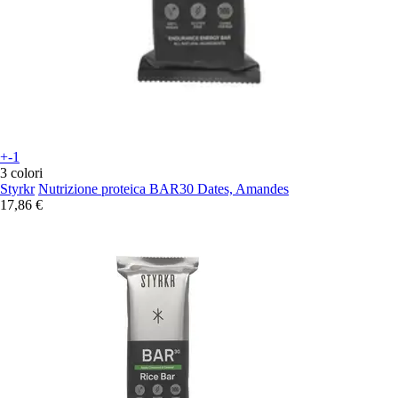
+-1
3 colori
Styrkr
Nutrizione proteica BAR30 Dates, Amandes
17,86 €