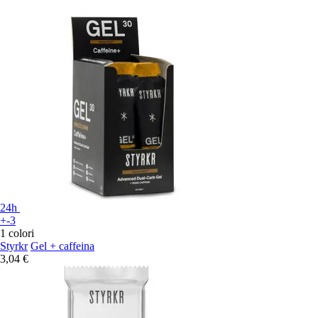
24h
+-3
1 colori
Styrkr
Gel + caffeina
3,04 €