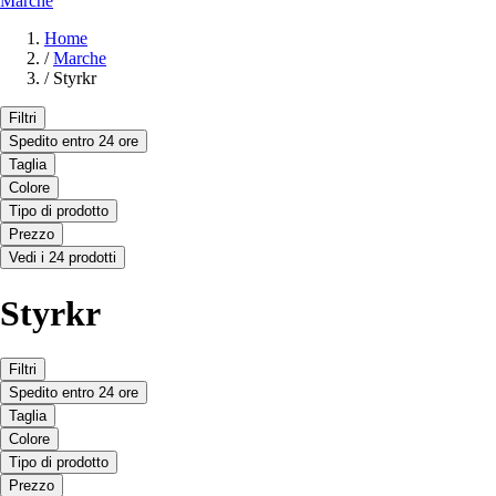
Marche
Home
/
Marche
/
Styrkr
Filtri
Spedito entro 24 ore
Taglia
Colore
Tipo di prodotto
Prezzo
Vedi i 24 prodotti
Styrkr
Filtri
Spedito entro 24 ore
Taglia
Colore
Tipo di prodotto
Prezzo