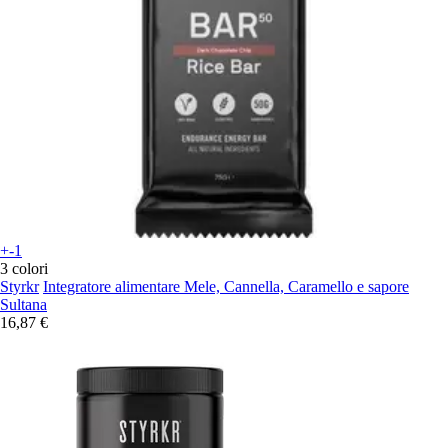
+-1
3 colori
Styrkr
Integratore alimentare Mele, Cannella, Caramello e sapore
Sultana
16,87 €