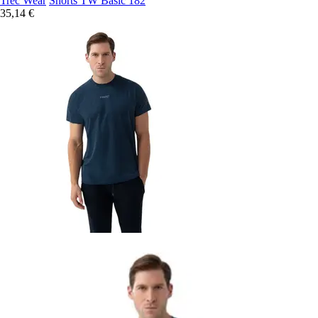
Trec Wear
Shorts TW Basic 182
35,14 €