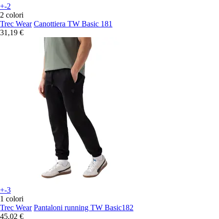
+-2
2 colori
Trec Wear
Canottiera TW Basic 181
31,19 €
+-3
1 colori
Trec Wear
Pantaloni running TW Basic182
45,02 €