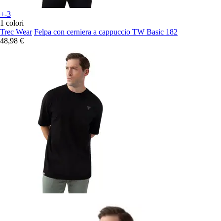
+-3
1 colori
Trec Wear
Felpa con cerniera a cappuccio TW Basic 182
48,98 €