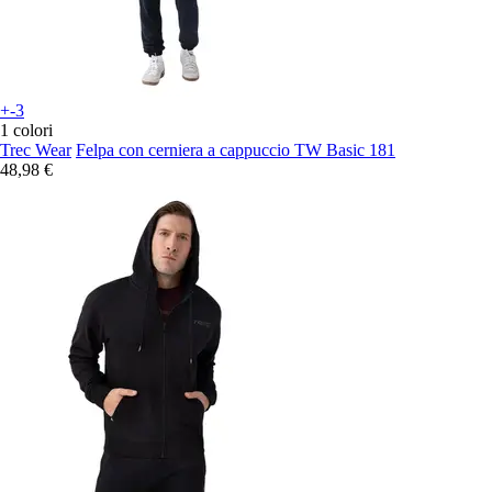
+-3
1 colori
Trec Wear
Felpa con cerniera a cappuccio TW Basic 181
48,98 €