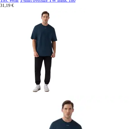
Trec Wear
T-shirt oversize TW Basic 180
31,19 €