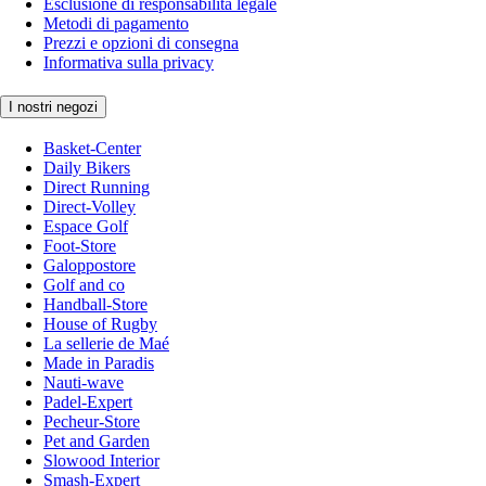
Esclusione di responsabilità legale
Metodi di pagamento
Prezzi e opzioni di consegna
Informativa sulla privacy
I nostri negozi
Basket-Center
Daily Bikers
Direct Running
Direct-Volley
Espace Golf
Foot-Store
Galoppostore
Golf and co
Handball-Store
House of Rugby
La sellerie de Maé
Made in Paradis
Nauti-wave
Padel-Expert
Pecheur-Store
Pet and Garden
Slowood Interior
Smash-Expert