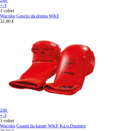
24h
+-3
1 colori
Wacoku
Guscio da donna WKF
32,90 €
24h
+-3
1 colori
Wacoku
Guanti da karate WKF Ka.o.Daumen