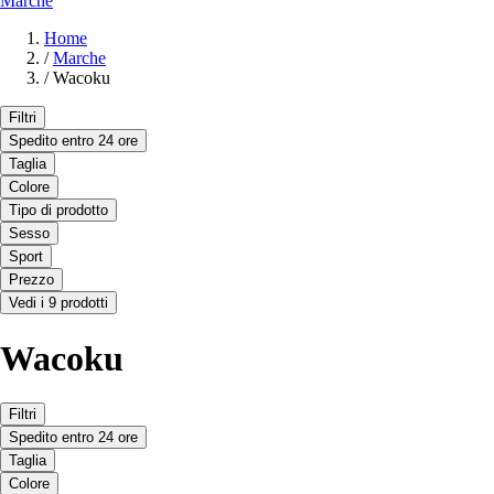
Marche
Home
/
Marche
/
Wacoku
Filtri
Spedito entro 24 ore
Taglia
Colore
Tipo di prodotto
Sesso
Sport
Prezzo
Vedi i 9 prodotti
Wacoku
Filtri
Spedito entro 24 ore
Taglia
Colore