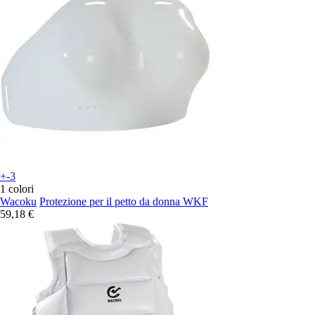
+-3
1 colori
Wacoku
Protezione per il petto da donna WKF
59,18 €