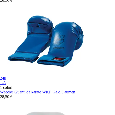
28,50 €
24h
+-3
1 colori
Wacoku
Guanti da karate WKF Ka.o.Daumen
28,50 €