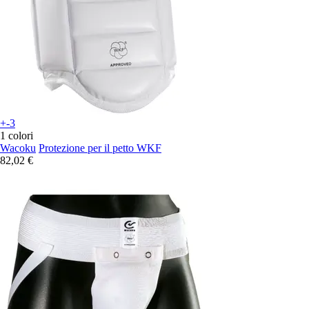
+-3
1 colori
Wacoku
Protezione per il petto WKF
82,02 €