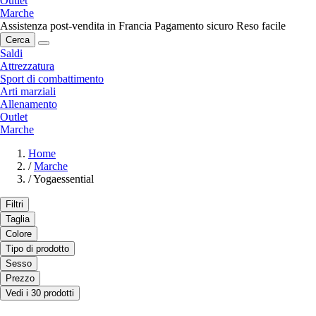
Outlet
Marche
Assistenza post-vendita in Francia
Pagamento sicuro
Reso facile
Cerca
Saldi
Attrezzatura
Sport di combattimento
Arti marziali
Allenamento
Outlet
Marche
Home
/
Marche
/
Yogaessential
Filtri
Taglia
Colore
Tipo di prodotto
Sesso
Prezzo
Vedi i 30 prodotti