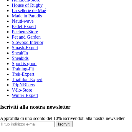
House of Rugby
La sellerie de Maé
Made in Paradis
Nauti-wave
Padel-Expert
Pecheur-Store
Pet and Garden
Slowood Interior
Smash-Expert
Sneak'In
Sneakids
Sport is good
Training-Fit
Trek-Expert
Triathlon-Expert
TripNBikers
Vélo-Store
Winter-Expert
Iscriviti alla nostra newsletter
Approfitta di uno sconto del 10% iscrivendoti alla nostra newsletter
Iscriviti