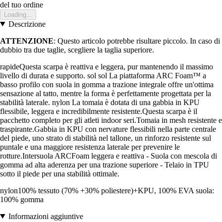
del tuo ordine
Loading...
Descrizione
ATTENZIONE
: Questo articolo potrebbe risultare piccolo. In caso di
dubbio tra due taglie, scegliere la taglia superiore.
rapideQuesta scarpa è reattiva e leggera, pur mantenendo il massimo
livello di durata e supporto. sol sol La piattaforma ARC Foam™ a
basso profilo con suola in gomma a trazione integrale offre un'ottima
sensazione al tatto, mentre la forma è perfettamente progettata per la
stabilità laterale. nylon La tomaia è dotata di una gabbia in KPU
flessibile, leggera e incredibilmente resistente.Questa scarpa è il
pacchetto completo per gli atleti indoor seri.Tomaia in mesh resistente e
traspirante.Gabbia in KPU con nervature flessibili nella parte centrale
del piede, uno strato di stabilità nel tallone, un rinforzo resistente sul
puntale e una maggiore resistenza laterale per prevenire le
rotture.Intersuola ARCFoam leggera e reattiva - Suola con mescola di
gomma ad alta aderenza per una trazione superiore - Telaio in TPU
sotto il piede per una stabilità ottimale.
nylon100% tessuto (70% +30% poliestere)+KPU, 100% EVA suola:
100% gomma
Informazioni aggiuntive