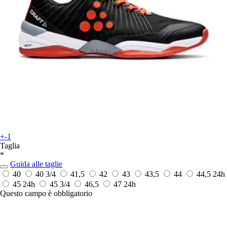
+-1
Taglia
*
Guida alle taglie
40
40 3/4
41,5
42
43
43,5
44
44,5
24h
45
24h
45 3/4
46,5
47
24h
Questo campo è obbligatorio