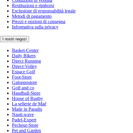
Condizioni di vendita
Restituzioni e rimborsi
Esclusione di responsabilità legale
Metodi di pagamento
Prezzi e opzioni di consegna
Informativa sulla privacy
I nostri negozi
Basket-Center
Daily Bikers
Direct Running
Direct-Volley
Espace Golf
Foot-Store
Galoppostore
Golf and co
Handball-Store
House of Rugby
La sellerie de Maé
Made in Paradis
Nauti-wave
Padel-Expert
Pecheur-Store
Pet and Garden