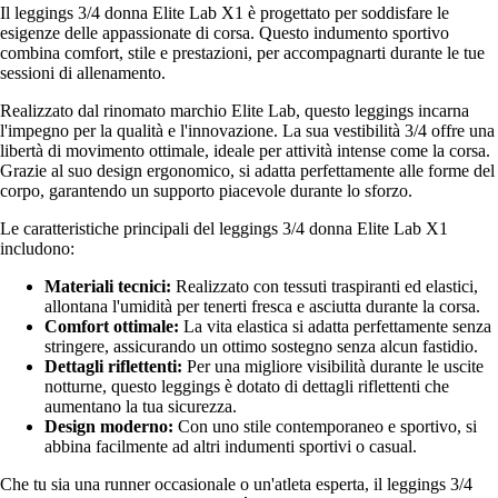
Il leggings 3/4 donna Elite Lab X1 è progettato per soddisfare le
esigenze delle appassionate di corsa. Questo indumento sportivo
combina comfort, stile e prestazioni, per accompagnarti durante le tue
sessioni di allenamento.
Realizzato dal rinomato marchio Elite Lab, questo leggings incarna
l'impegno per la qualità e l'innovazione. La sua vestibilità 3/4 offre una
libertà di movimento ottimale, ideale per attività intense come la corsa.
Grazie al suo design ergonomico, si adatta perfettamente alle forme del
corpo, garantendo un supporto piacevole durante lo sforzo.
Le caratteristiche principali del leggings 3/4 donna Elite Lab X1
includono:
Materiali tecnici:
Realizzato con tessuti traspiranti ed elastici,
allontana l'umidità per tenerti fresca e asciutta durante la corsa.
Comfort ottimale:
La vita elastica si adatta perfettamente senza
stringere, assicurando un ottimo sostegno senza alcun fastidio.
Dettagli riflettenti:
Per una migliore visibilità durante le uscite
notturne, questo leggings è dotato di dettagli riflettenti che
aumentano la tua sicurezza.
Design moderno:
Con uno stile contemporaneo e sportivo, si
abbina facilmente ad altri indumenti sportivi o casual.
Che tu sia una runner occasionale o un'atleta esperta, il leggings 3/4