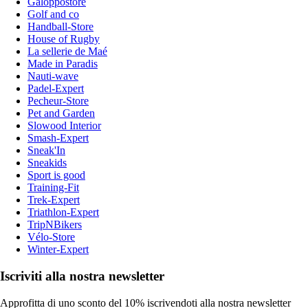
Galoppostore
Golf and co
Handball-Store
House of Rugby
La sellerie de Maé
Made in Paradis
Nauti-wave
Padel-Expert
Pecheur-Store
Pet and Garden
Slowood Interior
Smash-Expert
Sneak'In
Sneakids
Sport is good
Training-Fit
Trek-Expert
Triathlon-Expert
TripNBikers
Vélo-Store
Winter-Expert
Iscriviti alla nostra newsletter
Approfitta di uno sconto del 10% iscrivendoti alla nostra newsletter