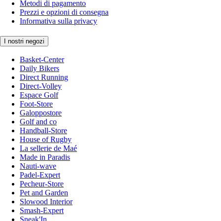
Metodi di pagamento
Prezzi e opzioni di consegna
Informativa sulla privacy
I nostri negozi
Basket-Center
Daily Bikers
Direct Running
Direct-Volley
Espace Golf
Foot-Store
Galoppostore
Golf and co
Handball-Store
House of Rugby
La sellerie de Maé
Made in Paradis
Nauti-wave
Padel-Expert
Pecheur-Store
Pet and Garden
Slowood Interior
Smash-Expert
Sneak'In