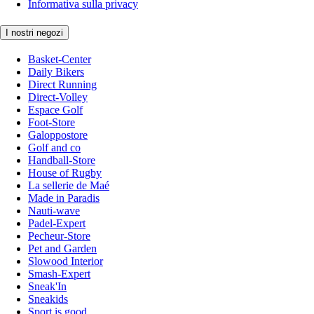
Informativa sulla privacy
I nostri negozi
Basket-Center
Daily Bikers
Direct Running
Direct-Volley
Espace Golf
Foot-Store
Galoppostore
Golf and co
Handball-Store
House of Rugby
La sellerie de Maé
Made in Paradis
Nauti-wave
Padel-Expert
Pecheur-Store
Pet and Garden
Slowood Interior
Smash-Expert
Sneak'In
Sneakids
Sport is good