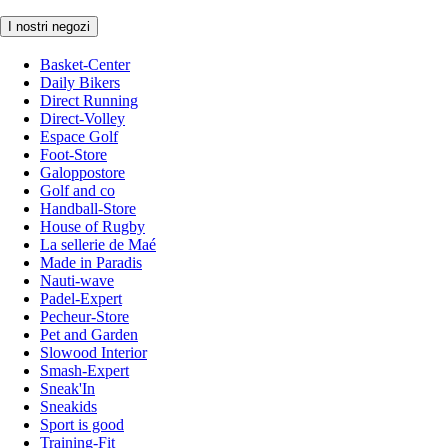
I nostri negozi
Basket-Center
Daily Bikers
Direct Running
Direct-Volley
Espace Golf
Foot-Store
Galoppostore
Golf and co
Handball-Store
House of Rugby
La sellerie de Maé
Made in Paradis
Nauti-wave
Padel-Expert
Pecheur-Store
Pet and Garden
Slowood Interior
Smash-Expert
Sneak'In
Sneakids
Sport is good
Training-Fit