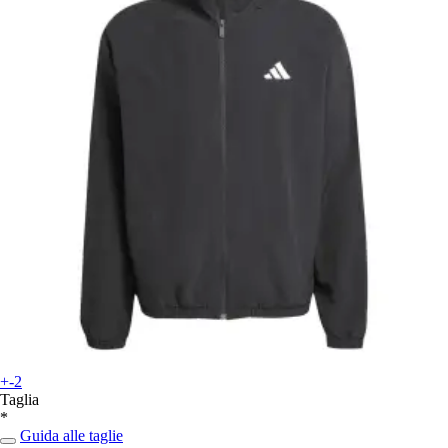
+-2
Taglia
*
Guida alle taglie