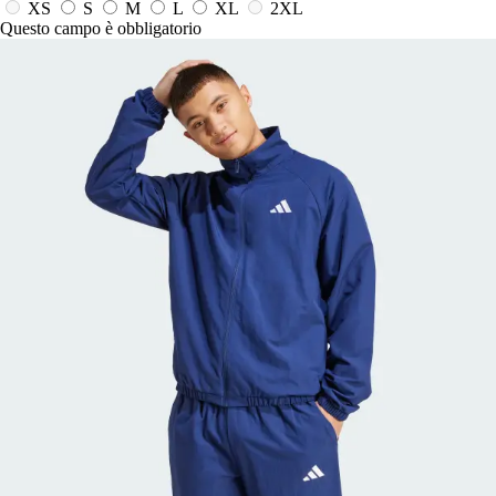
XS
S
M
L
XL
2XL
Questo campo è obbligatorio