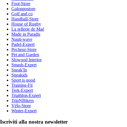
Foot-Store
Galoppostore
Golf and co
Handball-Store
House of Rugby
La sellerie de Maé
Made in Paradis
Nauti-wave
Padel-Expert
Pecheur-Store
Pet and Garden
Slowood Interior
Smash-Expert
Sneak'In
Sneakids
Sport is good
Training-Fit
Trek-Expert
Triathlon-Expert
TripNBikers
Vélo-Store
Winter-Expert
Iscriviti alla nostra newsletter