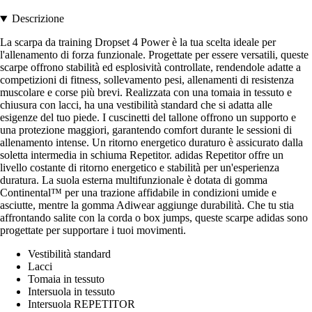
Descrizione
La scarpa da training Dropset 4 Power è la tua scelta ideale per
l'allenamento di forza funzionale. Progettate per essere versatili, queste
scarpe offrono stabilità ed esplosività controllate, rendendole adatte a
competizioni di fitness, sollevamento pesi, allenamenti di resistenza
muscolare e corse più brevi. Realizzata con una tomaia in tessuto e
chiusura con lacci, ha una vestibilità standard che si adatta alle
esigenze del tuo piede. I cuscinetti del tallone offrono un supporto e
una protezione maggiori, garantendo comfort durante le sessioni di
allenamento intense. Un ritorno energetico duraturo è assicurato dalla
soletta intermedia in schiuma Repetitor. adidas Repetitor offre un
livello costante di ritorno energetico e stabilità per un'esperienza
duratura. La suola esterna multifunzionale è dotata di gomma
Continental™ per una trazione affidabile in condizioni umide e
asciutte, mentre la gomma Adiwear aggiunge durabilità. Che tu stia
affrontando salite con la corda o box jumps, queste scarpe adidas sono
progettate per supportare i tuoi movimenti.
Vestibilità standard
Lacci
Tomaia in tessuto
Intersuola in tessuto
Intersuola REPETITOR