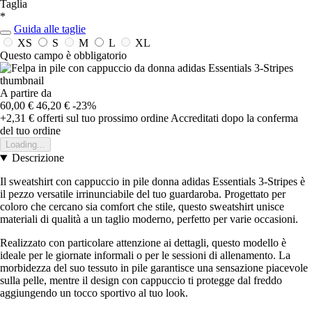
Taglia
*
Guida alle taglie
XS
S
M
L
XL
Questo campo è obbligatorio
A partire da
60,00 €
46,20 €
-23%
+2,31 €
offerti sul tuo prossimo ordine
Accreditati dopo la conferma
del tuo ordine
Loading...
Descrizione
Il sweatshirt con cappuccio in pile donna adidas Essentials 3-Stripes è
il pezzo versatile irrinunciabile del tuo guardaroba. Progettato per
coloro che cercano sia comfort che stile, questo sweatshirt unisce
materiali di qualità a un taglio moderno, perfetto per varie occasioni.
Realizzato con particolare attenzione ai dettagli, questo modello è
ideale per le giornate informali o per le sessioni di allenamento. La
morbidezza del suo tessuto in pile garantisce una sensazione piacevole
sulla pelle, mentre il design con cappuccio ti protegge dal freddo
aggiungendo un tocco sportivo al tuo look.