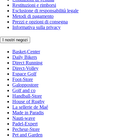
Restituzioni e rimborsi
Esclusione di responsabilità legale
Metodi di pagamento
Prezzi e opzioni di consegna
Informativa sulla privacy
I nostri negozi
Basket-Center
Daily Bikers
Direct Running
Direct-Volley
Espace Golf
Foot-Store
Galoppostore
Golf and co
Handball-Store
House of Rugby
La sellerie de Maé
Made in Paradis
Nauti-wave
Padel-Expert
Pecheur-Store
Pet and Garden