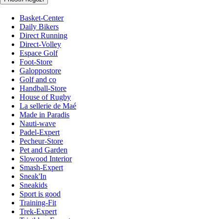
Basket-Center
Daily Bikers
Direct Running
Direct-Volley
Espace Golf
Foot-Store
Galoppostore
Golf and co
Handball-Store
House of Rugby
La sellerie de Maé
Made in Paradis
Nauti-wave
Padel-Expert
Pecheur-Store
Pet and Garden
Slowood Interior
Smash-Expert
Sneak'In
Sneakids
Sport is good
Training-Fit
Trek-Expert