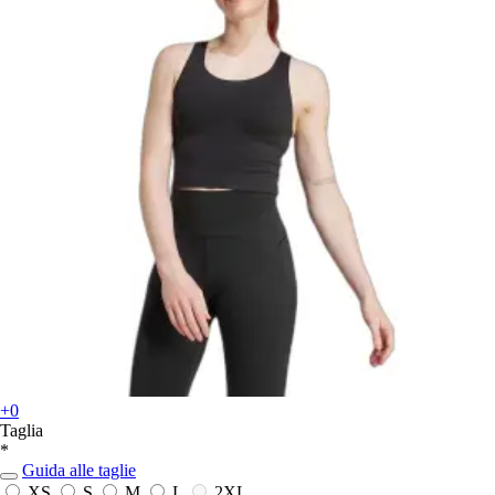
+0
Taglia
*
Guida alle taglie
XS
S
M
L
2XL