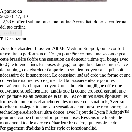
A partire da
50,00 €
47,51 €
+2,38 €
offerti sul tuo prossimo ordine
Accreditati dopo la conferma
del tuo ordine
Loading...
Descrizione
Voici le débardeur brassière All Me Medium Support, où le confort
rencontre la performance, Conçu pour être comme une seconde peau,
cette brassière t'offre une sensation de douceur ultime qui bouge avec
toi,Que tu enchaînes les poses de yoga ou que tu entames une séance
de training, ce débardeur t'apporte un soutien moyen sans qu'il soit
nécessaire de le superposer, Le coussinet intégré crée une forme et une
couverture naturelles, ce qui en fait la brassière idéale pour les
entraînements à impact moyen,Une silhouette longiligne offre une
couvrance supplémentaire, tandis que la coupe cropped garantit une
coupe flatteuse au-dessus de la taille, Les coutures lisses épousent les
formes de ton corps et améliorent tes mouvements naturels,Avec son
toucher ultra-léger, tu auras la sensation de ne presque rien porter, La
technologie Adisoft est ultra douce, avec l'ajout de Lycra® Adaptiv™
pour une coupe et un confort personnalisés,Ressens une liberté de
mouvement totale avec ce débardeur brassière, qui témoigne de
l'engagement d'adidas à mêler style et fonctionnalité,