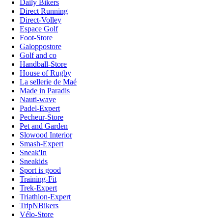
Daily Bikers
Direct Running
Direct-Volley
Espace Golf
Foot-Store
Galoppostore
Golf and co
Handball-Store
House of Rugby
La sellerie de Maé
Made in Paradis
Nauti-wave
Padel-Expert
Pecheur-Store
Pet and Garden
Slowood Interior
Smash-Expert
Sneak'In
Sneakids
Sport is good
Training-Fit
Trek-Expert
Triathlon-Expert
TripNBikers
Vélo-Store