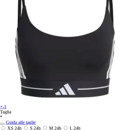
+-1
Taglia
*
Guida alle taglie
XS
24h
S
24h
M
24h
L
24h