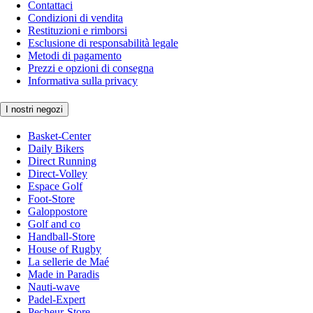
Contattaci
Condizioni di vendita
Restituzioni e rimborsi
Esclusione di responsabilità legale
Metodi di pagamento
Prezzi e opzioni di consegna
Informativa sulla privacy
I nostri negozi
Basket-Center
Daily Bikers
Direct Running
Direct-Volley
Espace Golf
Foot-Store
Galoppostore
Golf and co
Handball-Store
House of Rugby
La sellerie de Maé
Made in Paradis
Nauti-wave
Padel-Expert
Pecheur-Store