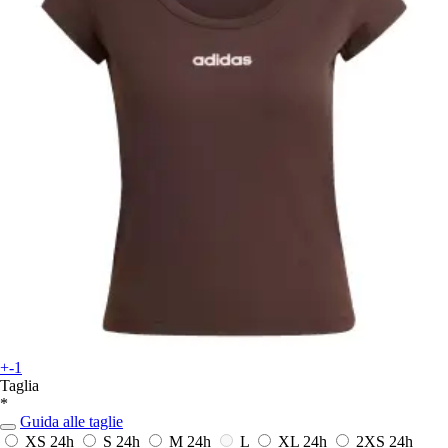
+-1
Taglia
*
Guida alle taglie
XS
24h
S
24h
M
24h
L
XL
24h
2XS
24h