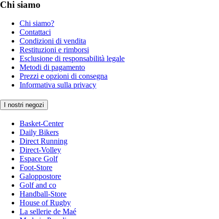
Chi siamo
Chi siamo?
Contattaci
Condizioni di vendita
Restituzioni e rimborsi
Esclusione di responsabilità legale
Metodi di pagamento
Prezzi e opzioni di consegna
Informativa sulla privacy
I nostri negozi
Basket-Center
Daily Bikers
Direct Running
Direct-Volley
Espace Golf
Foot-Store
Galoppostore
Golf and co
Handball-Store
House of Rugby
La sellerie de Maé