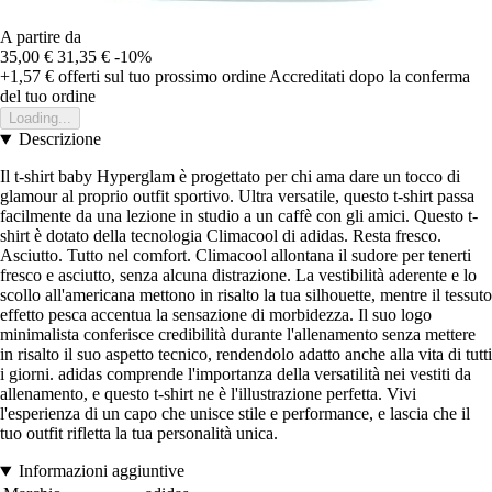
A partire da
35,00 €
31,35 €
-10%
+1,57 €
offerti sul tuo prossimo ordine
Accreditati dopo la conferma
del tuo ordine
Loading...
Descrizione
Il t-shirt baby Hyperglam è progettato per chi ama dare un tocco di
glamour al proprio outfit sportivo. Ultra versatile, questo t-shirt passa
facilmente da una lezione in studio a un caffè con gli amici. Questo t-
shirt è dotato della tecnologia Climacool di adidas. Resta fresco.
Asciutto. Tutto nel comfort. Climacool allontana il sudore per tenerti
fresco e asciutto, senza alcuna distrazione. La vestibilità aderente e lo
scollo all'americana mettono in risalto la tua silhouette, mentre il tessuto
effetto pesca accentua la sensazione di morbidezza. Il suo logo
minimalista conferisce credibilità durante l'allenamento senza mettere
in risalto il suo aspetto tecnico, rendendolo adatto anche alla vita di tutti
i giorni. adidas comprende l'importanza della versatilità nei vestiti da
allenamento, e questo t-shirt ne è l'illustrazione perfetta. Vivi
l'esperienza di un capo che unisce stile e performance, e lascia che il
tuo outfit rifletta la tua personalità unica.
Informazioni aggiuntive