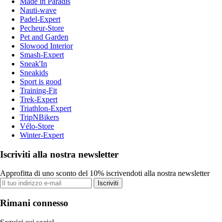
Made in Paradis
Nauti-wave
Padel-Expert
Pecheur-Store
Pet and Garden
Slowood Interior
Smash-Expert
Sneak'In
Sneakids
Sport is good
Training-Fit
Trek-Expert
Triathlon-Expert
TripNBikers
Vélo-Store
Winter-Expert
Iscriviti alla nostra newsletter
Approfitta di uno sconto del 10% iscrivendoti alla nostra newsletter
Iscriviti
Rimani connesso