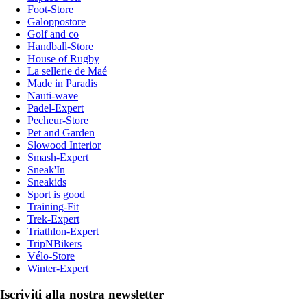
Foot-Store
Galoppostore
Golf and co
Handball-Store
House of Rugby
La sellerie de Maé
Made in Paradis
Nauti-wave
Padel-Expert
Pecheur-Store
Pet and Garden
Slowood Interior
Smash-Expert
Sneak'In
Sneakids
Sport is good
Training-Fit
Trek-Expert
Triathlon-Expert
TripNBikers
Vélo-Store
Winter-Expert
Iscriviti alla nostra newsletter