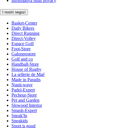
Informativa sulla privacy
I nostri negozi
Basket-Center
Daily Bikers
Direct Running
Direct-Volley
Espace Golf
Foot-Store
Galoppostore
Golf and co
Handball-Store
House of Rugby
La sellerie de Maé
Made in Paradis
Nauti-wave
Padel-Expert
Pecheur-Store
Pet and Garden
Slowood Interior
Smash-Expert
Sneak'In
Sneakids
Sport is good