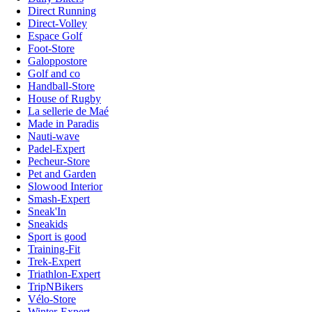
Direct Running
Direct-Volley
Espace Golf
Foot-Store
Galoppostore
Golf and co
Handball-Store
House of Rugby
La sellerie de Maé
Made in Paradis
Nauti-wave
Padel-Expert
Pecheur-Store
Pet and Garden
Slowood Interior
Smash-Expert
Sneak'In
Sneakids
Sport is good
Training-Fit
Trek-Expert
Triathlon-Expert
TripNBikers
Vélo-Store
Winter-Expert