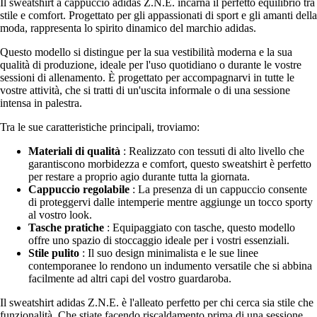
Il sweatshirt a cappuccio adidas Z.N.E. incarna il perfetto equilibrio tra
stile e comfort. Progettato per gli appassionati di sport e gli amanti della
moda, rappresenta lo spirito dinamico del marchio adidas.
Questo modello si distingue per la sua vestibilità moderna e la sua
qualità di produzione, ideale per l'uso quotidiano o durante le vostre
sessioni di allenamento. È progettato per accompagnarvi in tutte le
vostre attività, che si tratti di un'uscita informale o di una sessione
intensa in palestra.
Tra le sue caratteristiche principali, troviamo:
Materiali di qualità
: Realizzato con tessuti di alto livello che
garantiscono morbidezza e comfort, questo sweatshirt è perfetto
per restare a proprio agio durante tutta la giornata.
Cappuccio regolabile
: La presenza di un cappuccio consente
di proteggervi dalle intemperie mentre aggiunge un tocco sporty
al vostro look.
Tasche pratiche
: Equipaggiato con tasche, questo modello
offre uno spazio di stoccaggio ideale per i vostri essenziali.
Stile pulito
: Il suo design minimalista e le sue linee
contemporanee lo rendono un indumento versatile che si abbina
facilmente ad altri capi del vostro guardaroba.
Il sweatshirt adidas Z.N.E. è l'alleato perfetto per chi cerca sia stile che
funzionalità. Che stiate facendo riscaldamento prima di una sessione