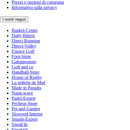
Prezzi e opzioni di consegna
Informativa sulla privacy
I nostri negozi
Basket-Center
Daily Bikers
Direct Running
Direct-Volley
Espace Golf
Foot-Store
Galoppostore
Golf and co
Handball-Store
House of Rugby
La sellerie de Maé
Made in Paradis
Nauti-wave
Padel-Expert
Pecheur-Store
Pet and Garden
Slowood Interior
Smash-Expert
Sneak'In
Sneakids