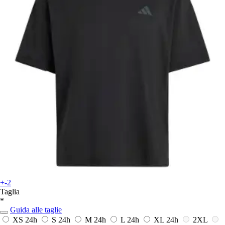
+-2
Taglia
*
Guida alle taglie
XS
24h
S
24h
M
24h
L
24h
XL
24h
2XL