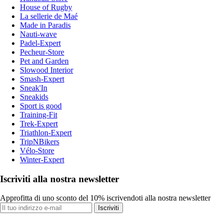
House of Rugby
La sellerie de Maé
Made in Paradis
Nauti-wave
Padel-Expert
Pecheur-Store
Pet and Garden
Slowood Interior
Smash-Expert
Sneak'In
Sneakids
Sport is good
Training-Fit
Trek-Expert
Triathlon-Expert
TripNBikers
Vélo-Store
Winter-Expert
Iscriviti alla nostra newsletter
Approfitta di uno sconto del 10% iscrivendoti alla nostra newsletter
Iscriviti