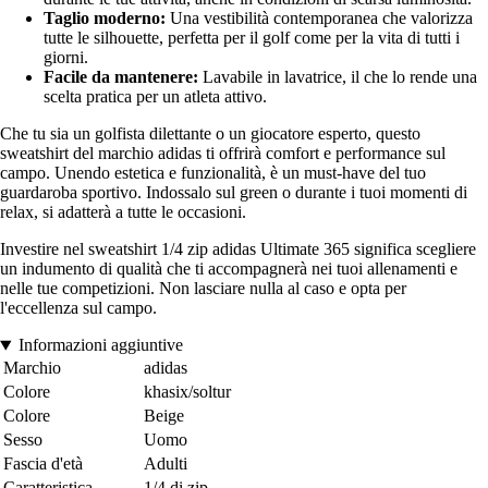
Taglio moderno:
Una vestibilità contemporanea che valorizza
tutte le silhouette, perfetta per il golf come per la vita di tutti i
giorni.
Facile da mantenere:
Lavabile in lavatrice, il che lo rende una
scelta pratica per un atleta attivo.
Che tu sia un golfista dilettante o un giocatore esperto, questo
sweatshirt del marchio adidas ti offrirà comfort e performance sul
campo. Unendo estetica e funzionalità, è un must-have del tuo
guardaroba sportivo. Indossalo sul green o durante i tuoi momenti di
relax, si adatterà a tutte le occasioni.
Investire nel sweatshirt 1/4 zip adidas Ultimate 365 significa scegliere
un indumento di qualità che ti accompagnerà nei tuoi allenamenti e
nelle tue competizioni. Non lasciare nulla al caso e opta per
l'eccellenza sul campo.
Informazioni aggiuntive
Marchio
adidas
Colore
khasix/soltur
Colore
Beige
Sesso
Uomo
Fascia d'età
Adulti
Caratteristica
1/4 di zip