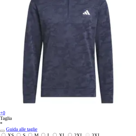
+0
Taglia
*
Guida alle taglie
XS
S
M
L
XL
2XL
3XL