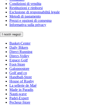
Condizioni di vendita
Restituzioni e rimborsi
Esclusione di responsabilità legale
Metodi di pagamento
Prezzi e opzioni di consegna
Informativa sulla privacy
I nostri negozi
Basket-Center
Daily Bikers
Direct Running
Direct-Volley
Espace Golf
Foot-Store
Galoppostore
Golf and co
Handball-Store
House of Rugby
La sellerie de Maé
Made in Paradis
Nauti-wave
Padel-Expert
Pecheur-Store