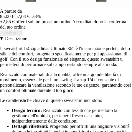
A partire da
85,00 €
57,04 €
-33%
+2,85 €
offerti sul tuo prossimo ordine
Accreditati dopo la conferma
del tuo ordine
Loading...
Descrizione
Il sweatshirt 1/4 zip adidas Ultimate 365 è l'incarnazione perfetta dello
stile e del comfort, progettato specificatamente per gli appassionati di
golf. Con il suo design funzionale ed elegante, questo sweatshirt ti
permetterà di performare sul campo restando sempre alla moda.
Realizzato con materiali di alta qualità, offre una grande libertà di
movimento, essenziale per i tuoi swing. La zip 1/4 ti consente di
personalizzare la ventilazione secondo le tue esigenze, garantendo così
un comfort ottimale durante il tuo gioco.
Le caratteristiche chiave di questo sweatshirt includono :
Design tecnico:
Realizzato con tessuti che permettono la
gestione dell'umidità, per tenerti fresco e asciutto,
indipendentemente dalle condizioni.
Dettagli riflettenti:
Progettato per offrirti una migliore visibilità
durante le tue attività, anche in condizioni di scarsa luminosità.