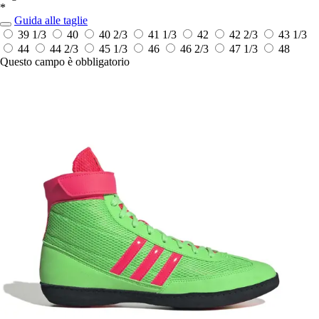
*
Guida alle taglie
39 1/3
40
40 2/3
41 1/3
42
42 2/3
43 1/3
44
44 2/3
45 1/3
46
46 2/3
47 1/3
48
Questo campo è obbligatorio