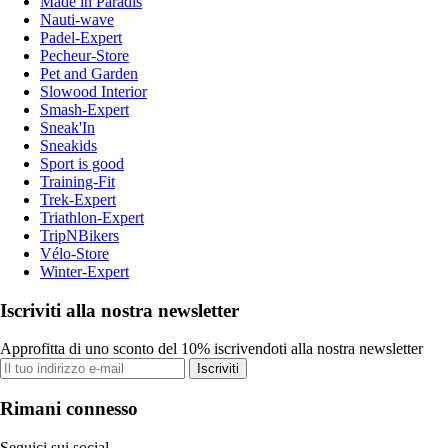
Made in Paradis
Nauti-wave
Padel-Expert
Pecheur-Store
Pet and Garden
Slowood Interior
Smash-Expert
Sneak'In
Sneakids
Sport is good
Training-Fit
Trek-Expert
Triathlon-Expert
TripNBikers
Vélo-Store
Winter-Expert
Iscriviti alla nostra newsletter
Approfitta di uno sconto del 10% iscrivendoti alla nostra newsletter
Iscriviti
Rimani connesso
Seguici sui social