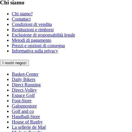
Chi siamo
Chi siamo?
Contattaci
Condizioni di vendita
Restituzioni e rimborsi
Esclusione di responsabilità legale
Metodi di pagamento
Prezzi e opzioni di consegna
Informativa sulla privacy
I nostri negozi
Basket-Center
Daily Bikers
Direct Running
Direct-Volley
Espace Golf
Foot-Store
Galoppostore
Golf and co
Handball-Store
House of Rugby
La sellerie de Maé