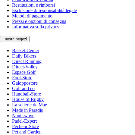
Restituzioni e rimborsi
Esclusione di responsabilità legale
Metodi di pagamento
Prezzi e opzioni di consegna
Informativa sulla privacy
I nostri negozi
Basket-Center
Daily Bikers
Direct Running
Direct-Volley
Espace Golf
Foot-Store
Galoppostore
Golf and co
Handball-Store
House of Rugby
La sellerie de Maé
Made in Paradis
Nauti-wave
Padel-Expert
Pecheur-Store
Pet and Garden