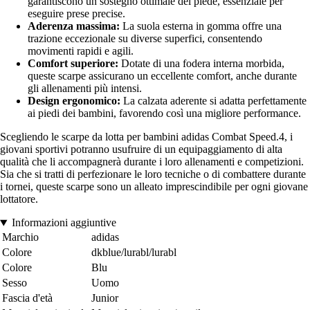
garantiscono un sostegno ottimale del piede, essenziale per
eseguire prese precise.
Aderenza massima:
La suola esterna in gomma offre una
trazione eccezionale su diverse superfici, consentendo
movimenti rapidi e agili.
Comfort superiore:
Dotate di una fodera interna morbida,
queste scarpe assicurano un eccellente comfort, anche durante
gli allenamenti più intensi.
Design ergonomico:
La calzata aderente si adatta perfettamente
ai piedi dei bambini, favorendo così una migliore performance.
Scegliendo le scarpe da lotta per bambini adidas Combat Speed.4, i
giovani sportivi potranno usufruire di un equipaggiamento di alta
qualità che li accompagnerà durante i loro allenamenti e competizioni.
Sia che si tratti di perfezionare le loro tecniche o di combattere durante
i tornei, queste scarpe sono un alleato imprescindibile per ogni giovane
lottatore.
Informazioni aggiuntive
Marchio
adidas
Colore
dkblue/lurabl/lurabl
Colore
Blu
Sesso
Uomo
Fascia d'età
Junior