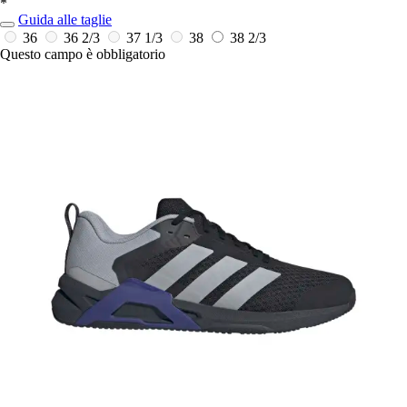
*
Guida alle taglie
36
36 2/3
37 1/3
38
38 2/3
Questo campo è obbligatorio