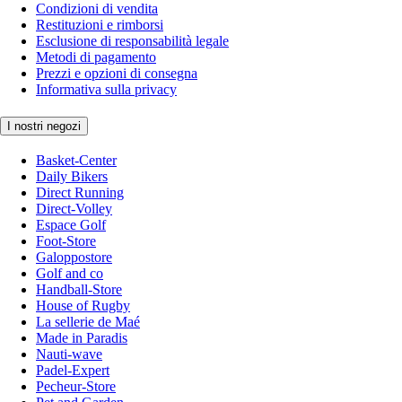
Condizioni di vendita
Restituzioni e rimborsi
Esclusione di responsabilità legale
Metodi di pagamento
Prezzi e opzioni di consegna
Informativa sulla privacy
I nostri negozi
Basket-Center
Daily Bikers
Direct Running
Direct-Volley
Espace Golf
Foot-Store
Galoppostore
Golf and co
Handball-Store
House of Rugby
La sellerie de Maé
Made in Paradis
Nauti-wave
Padel-Expert
Pecheur-Store