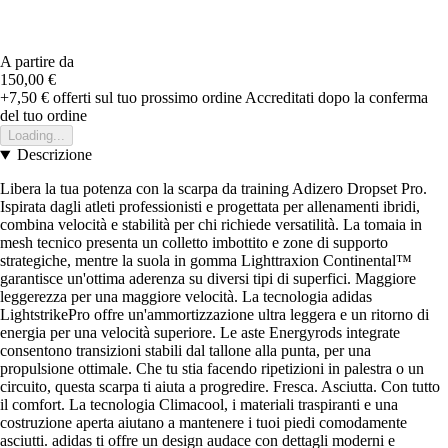
A partire da
150,00 €
+7,50 €
offerti sul tuo prossimo ordine
Accreditati dopo la conferma
del tuo ordine
Loading...
Descrizione
Libera la tua potenza con la scarpa da training Adizero Dropset Pro.
Ispirata dagli atleti professionisti e progettata per allenamenti ibridi,
combina velocità e stabilità per chi richiede versatilità. La tomaia in
mesh tecnico presenta un colletto imbottito e zone di supporto
strategiche, mentre la suola in gomma Lighttraxion Continental™
garantisce un'ottima aderenza su diversi tipi di superfici. Maggiore
leggerezza per una maggiore velocità. La tecnologia adidas
LightstrikePro offre un'ammortizzazione ultra leggera e un ritorno di
energia per una velocità superiore. Le aste Energyrods integrate
consentono transizioni stabili dal tallone alla punta, per una
propulsione ottimale. Che tu stia facendo ripetizioni in palestra o un
circuito, questa scarpa ti aiuta a progredire. Fresca. Asciutta. Con tutto
il comfort. La tecnologia Climacool, i materiali traspiranti e una
costruzione aperta aiutano a mantenere i tuoi piedi comodamente
asciutti. adidas ti offre un design audace con dettagli moderni e