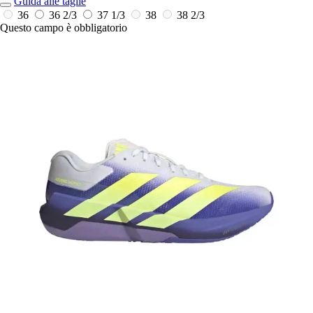
Guida alle taglie
36
36 2/3
37 1/3
38
38 2/3
Questo campo è obbligatorio