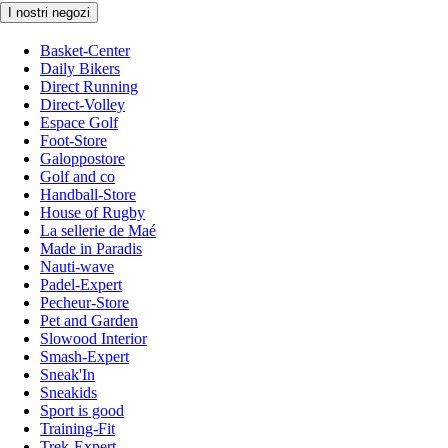
I nostri negozi
Basket-Center
Daily Bikers
Direct Running
Direct-Volley
Espace Golf
Foot-Store
Galoppostore
Golf and co
Handball-Store
House of Rugby
La sellerie de Maé
Made in Paradis
Nauti-wave
Padel-Expert
Pecheur-Store
Pet and Garden
Slowood Interior
Smash-Expert
Sneak'In
Sneakids
Sport is good
Training-Fit
Trek-Expert