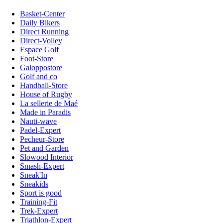
Basket-Center
Daily Bikers
Direct Running
Direct-Volley
Espace Golf
Foot-Store
Galoppostore
Golf and co
Handball-Store
House of Rugby
La sellerie de Maé
Made in Paradis
Nauti-wave
Padel-Expert
Pecheur-Store
Pet and Garden
Slowood Interior
Smash-Expert
Sneak'In
Sneakids
Sport is good
Training-Fit
Trek-Expert
Triathlon-Expert