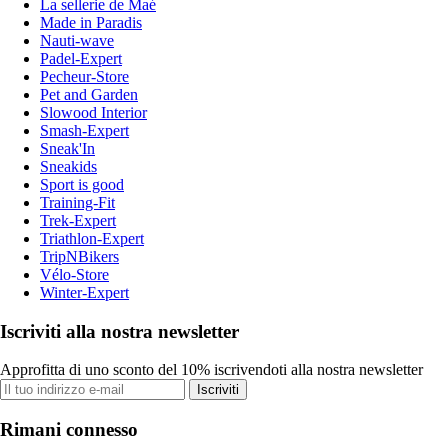
La sellerie de Maé
Made in Paradis
Nauti-wave
Padel-Expert
Pecheur-Store
Pet and Garden
Slowood Interior
Smash-Expert
Sneak'In
Sneakids
Sport is good
Training-Fit
Trek-Expert
Triathlon-Expert
TripNBikers
Vélo-Store
Winter-Expert
Iscriviti alla nostra newsletter
Approfitta di uno sconto del 10% iscrivendoti alla nostra newsletter
Iscriviti
Rimani connesso