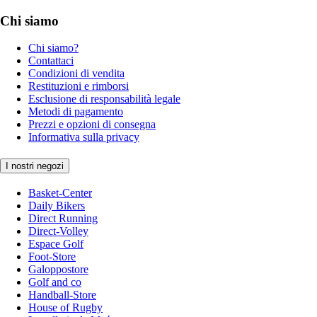
Chi siamo
Chi siamo?
Contattaci
Condizioni di vendita
Restituzioni e rimborsi
Esclusione di responsabilità legale
Metodi di pagamento
Prezzi e opzioni di consegna
Informativa sulla privacy
I nostri negozi
Basket-Center
Daily Bikers
Direct Running
Direct-Volley
Espace Golf
Foot-Store
Galoppostore
Golf and co
Handball-Store
House of Rugby