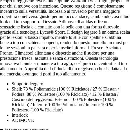
Scopri il reggiseno reversibile Optime Workout Twist Light, progettato
per chi si muove con intenzione. Questo reggiseno è completamente
incentrato sulla versatilità. Indossalo al rovescio per una maggiore
copertura o nel verso giusto per un tocco audace, cambiando così il tuo
look e il tuo supporto. Il tessuto Adimove di adidas offre una
sensazione liscia e a contatto con la pelle con una forma durevole
grazie alla tecnologia Lycra® Sport. Il design leggero è un'ottima scelta
per le lezioni a basso impatto, mentre lo stile con spalline si abbina
bene a top con schiena scoperta, rendendo questo modello un must per
le tue sessioni in palestra e per le uscite informali. Fresco. Asciutto.
Pronto. Climacool allontana e disperde anche il sudore per una
prestazione fresca, asciutta e senza distrazioni. Questa tecnologia
innovativa ti aiuta a rimanere a tuo agio, così puoi concentrarti sul tuo
allenamento. Approfitta della fiducia di un reggiseno che si adatta alla
tua energia, ovunque ti porti il tuo allenamento.
Supporto leggero
Shell: 73 % Poliammide (100 % Riciclato) / 27 % Elastan /
Fodera: 88 % Poliestere (100 % Riciclato) / 12 % Elastan /
Cuscino del reggiseno: Esterno: 100 % Poliestere (100 %
Riciclato) / Interno: 100 % Poliuretano / Interno: 100 %
Poliestere (100 % Riciclato)
Interlock
ADIMOVE