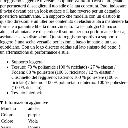
Il reggiseno leggero e reversibile Optime Workout Twist è progettato
per permetterti di scegliere il tuo stile e la tua copertura. Puoi indossare
il twist davanti per un look audace o il lato reverso per un dettaglio
posteriore accattivante. Un supporto che modella con un elastico in
quattro direzioni e un ulteriore contenuto di elastan aiuta a mantenere la
forma e a garantire libertà di movimento. La tecnologia Climacool
aiuta ad allontanare e disperdere il sudore per una performance fresca,
asciutta e senza distrazioni. Questo reggiseno sportivo a supporto
leggero è una scelta versatile per lezioni a basso impatto e un uso
quotidiano. Con un logo discreto adidas sul lato sinistro del petto, è
un'affermazione di performance e stile.
Supporto leggero
Tessuto: 73 % poliamide (100 % riciclato) / 27 % elastan /
Fodera: 88 % poliestere (100 % riciclato) / 12 % elastan /
Cuscinetto del reggiseno: Esterno: 100 % poliestere (100 %
riciclato) / Interno: 100 % poliuretano / Interno: 100 % poliestere
(100 % riciclato)
Tessuto interlock
Informazioni aggiuntive
Marchio
adidas
Colore
purpur
Colore
Viola
Sesso
Donna