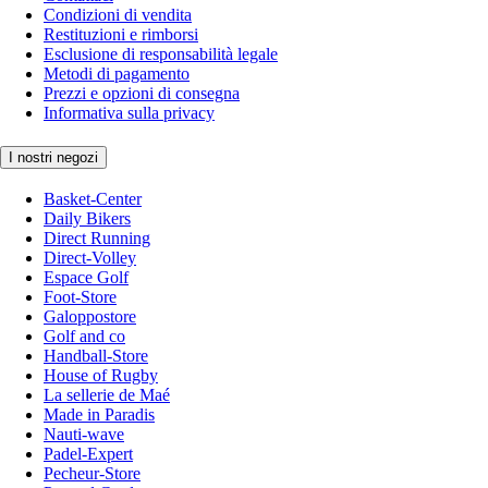
Condizioni di vendita
Restituzioni e rimborsi
Esclusione di responsabilità legale
Metodi di pagamento
Prezzi e opzioni di consegna
Informativa sulla privacy
I nostri negozi
Basket-Center
Daily Bikers
Direct Running
Direct-Volley
Espace Golf
Foot-Store
Galoppostore
Golf and co
Handball-Store
House of Rugby
La sellerie de Maé
Made in Paradis
Nauti-wave
Padel-Expert
Pecheur-Store