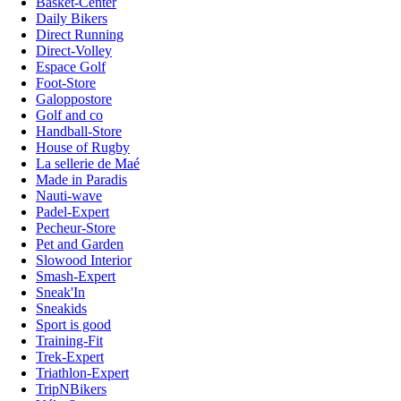
Basket-Center
Daily Bikers
Direct Running
Direct-Volley
Espace Golf
Foot-Store
Galoppostore
Golf and co
Handball-Store
House of Rugby
La sellerie de Maé
Made in Paradis
Nauti-wave
Padel-Expert
Pecheur-Store
Pet and Garden
Slowood Interior
Smash-Expert
Sneak'In
Sneakids
Sport is good
Training-Fit
Trek-Expert
Triathlon-Expert
TripNBikers