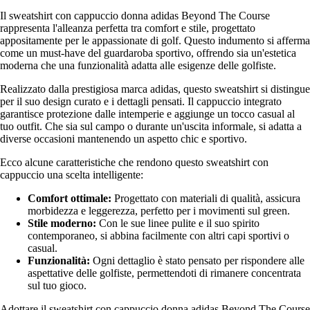
Il sweatshirt con cappuccio donna adidas Beyond The Course
rappresenta l'alleanza perfetta tra comfort e stile, progettato
appositamente per le appassionate di golf. Questo indumento si afferma
come un must-have del guardaroba sportivo, offrendo sia un'estetica
moderna che una funzionalità adatta alle esigenze delle golfiste.
Realizzato dalla prestigiosa marca adidas, questo sweatshirt si distingue
per il suo design curato e i dettagli pensati. Il cappuccio integrato
garantisce protezione dalle intemperie e aggiunge un tocco casual al
tuo outfit. Che sia sul campo o durante un'uscita informale, si adatta a
diverse occasioni mantenendo un aspetto chic e sportivo.
Ecco alcune caratteristiche che rendono questo sweatshirt con
cappuccio una scelta intelligente:
Comfort ottimale:
Progettato con materiali di qualità, assicura
morbidezza e leggerezza, perfetto per i movimenti sul green.
Stile moderno:
Con le sue linee pulite e il suo spirito
contemporaneo, si abbina facilmente con altri capi sportivi o
casual.
Funzionalità:
Ogni dettaglio è stato pensato per rispondere alle
aspettative delle golfiste, permettendoti di rimanere concentrata
sul tuo gioco.
Adottare il sweatshirt con cappuccio donna adidas Beyond The Course