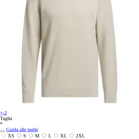
+-2
Taglia
*
Guida alle taglie
XS
S
M
L
XL
2XL