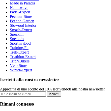
Made in Paradis
Nauti-wave
Padel-Expert
Pecheur-Store
Pet and Garden
Slowood Interior
Smash-Expert
Sneak'In
Sneakids
Sport is good
Training-Fit
Trek-Expert
Triathlon-Expert
TripNBikers
Vélo-Store
Winter-Expert
Iscriviti alla nostra newsletter
Approfitta di uno sconto del 10% iscrivendoti alla nostra newsletter
Iscriviti
Rimani connesso