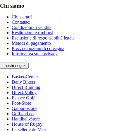
Chi siamo
Chi siamo?
Contattaci
Condizioni di vendita
Restituzioni e rimborsi
Esclusione di responsabilità legale
Metodi di pagamento
Prezzi e opzioni di consegna
Informativa sulla privacy
I nostri negozi
Basket-Center
Daily Bikers
Direct Running
Direct-Volley
Espace Golf
Foot-Store
Galoppostore
Golf and co
Handball-Store
House of Rugby
La sellerie de Maé