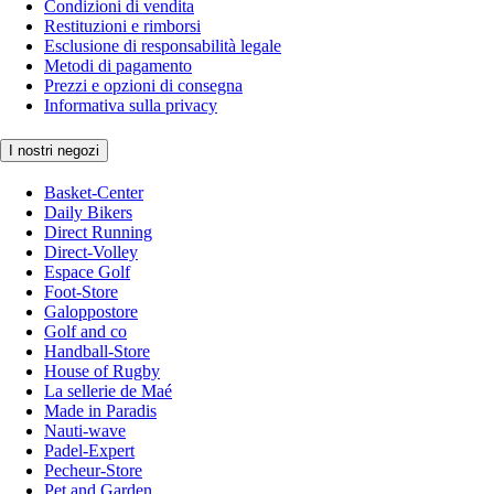
Condizioni di vendita
Restituzioni e rimborsi
Esclusione di responsabilità legale
Metodi di pagamento
Prezzi e opzioni di consegna
Informativa sulla privacy
I nostri negozi
Basket-Center
Daily Bikers
Direct Running
Direct-Volley
Espace Golf
Foot-Store
Galoppostore
Golf and co
Handball-Store
House of Rugby
La sellerie de Maé
Made in Paradis
Nauti-wave
Padel-Expert
Pecheur-Store
Pet and Garden