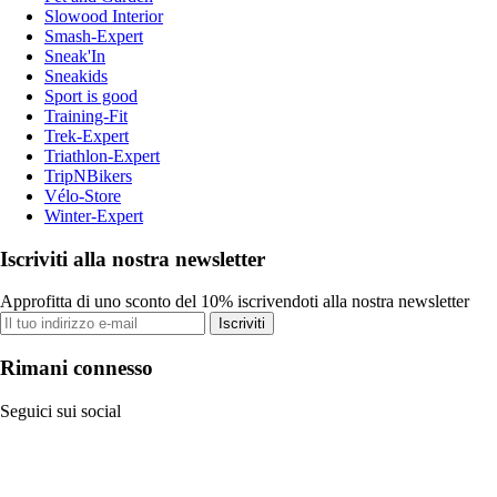
Slowood Interior
Smash-Expert
Sneak'In
Sneakids
Sport is good
Training-Fit
Trek-Expert
Triathlon-Expert
TripNBikers
Vélo-Store
Winter-Expert
Iscriviti alla nostra newsletter
Approfitta di uno sconto del 10% iscrivendoti alla nostra newsletter
Iscriviti
Rimani connesso
Seguici sui social