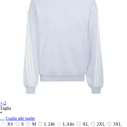
+-2
Taglia
*
Guida alle taglie
XS
S
M
L
24h
L Alto
XL
2XL
3XL