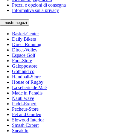
Prezzi e opzioni di consegna
Informativa sulla privacy
I nostri negozi
Basket-Center
Daily Bikers
Direct Running
Direct-Volley
Espace Golf
Foot-Store
Galoppostore
Golf and co
Handball-Store
House of Rugby
La sellerie de Maé
Made in Paradis
Nauti-wave
Padel-Expert
Pecheur-Store
Pet and Garden
Slowood Interior
Smash-Expert
Sneak'In