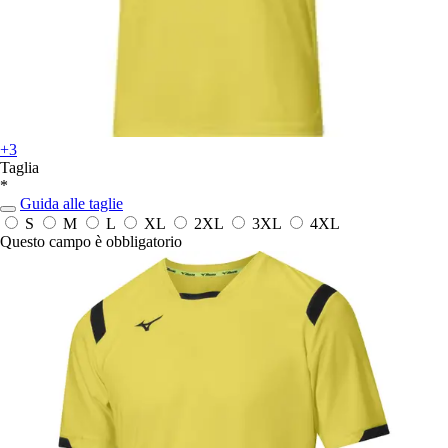
+3
Taglia
*
Guida alle taglie
S
M
L
XL
2XL
3XL
4XL
Questo campo è obbligatorio