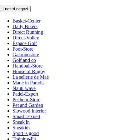
I nostri negozi
Basket-Center
Daily Bikers
Direct Running
Direct-Volley
Espace Golf
Foot-Store
Galoppostore
Golf and co
Handball-Store
House of Rugby
La sellerie de Maé
Made in Paradis
Nauti-wave
Padel-Expert
Pecheur-Store
Pet and Garden
Slowood Interior
Smash-Expert
Sneak'In
Sneakids
Sport is good
Training-Fit