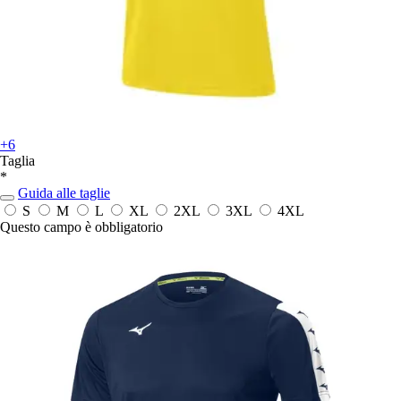
+6
Taglia
*
Guida alle taglie
S
M
L
XL
2XL
3XL
4XL
Questo campo è obbligatorio