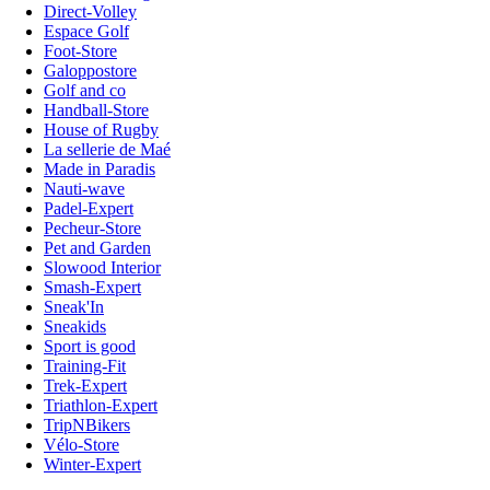
Direct-Volley
Espace Golf
Foot-Store
Galoppostore
Golf and co
Handball-Store
House of Rugby
La sellerie de Maé
Made in Paradis
Nauti-wave
Padel-Expert
Pecheur-Store
Pet and Garden
Slowood Interior
Smash-Expert
Sneak'In
Sneakids
Sport is good
Training-Fit
Trek-Expert
Triathlon-Expert
TripNBikers
Vélo-Store
Winter-Expert